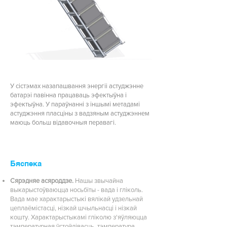
У сістэмах назапашвання энергіі астуджэнне
батарэі павінна працаваць эфектыўна і
эфектыўна. У параўнанні з іншымі метадамі
астуджэння пласціны з вадзяным астуджэннем
маюць больш відавочныя перавагі.
Бяспека
Сярэдняе асяроддзе.
Нашы звычайна
выкарыстоўваюцца носьбіты - вада і гліколь.
Вада мае характарыстыкі вялікай удзельнай
цеплаёмістасці, нізкай шчыльнасці і нізкай
кошту. Характарыстыкамі гліколю з'яўляюцца
тэмпературная ўстойлівасць, тэмпература