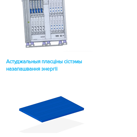
Астуджальныя пласціны сістэмы
назапашвання энергіі