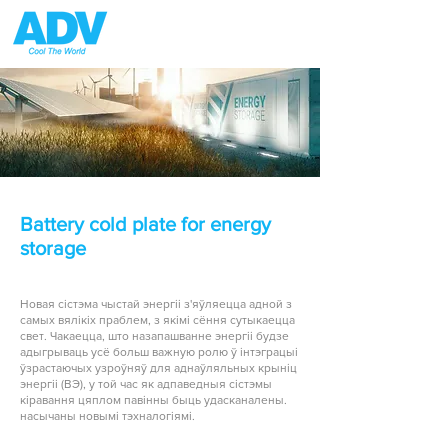
Battery cold plate for energy
storage
Новая сістэма чыстай энергіі з'яўляецца адной з
самых вялікіх праблем, з якімі сёння сутыкаецца
свет. Чакаецца, што назапашванне энергіі будзе
адыгрываць усё больш важную ролю ў інтэграцыі
ўзрастаючых узроўняў для аднаўляльных крыніц
энергіі (ВЭ), у той час як адпаведныя сістэмы
кіравання цяплом павінны быць удасканалены.
насычаны новымі тэхналогіямі.