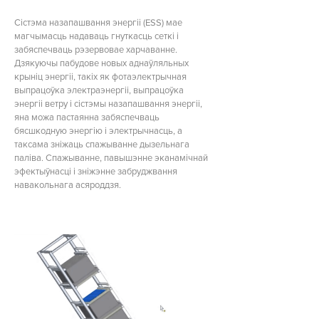
Сістэма назапашвання энергіі (ESS) мае
магчымасць надаваць гнуткасць сеткі і
забяспечваць рэзервовае харчаванне.
Дзякуючы пабудове новых аднаўляльных
крыніц энергіі, такіх як фотаэлектрычная
выпрацоўка электраэнергіі, выпрацоўка
энергіі ветру і сістэмы назапашвання энергіі,
яна можа пастаянна забяспечваць
бясшкодную энергію і электрычнасць, а
таксама зніжаць спажыванне дызельнага
паліва. Спажыванне, павышэнне эканамічнай
эфектыўнасці і зніжэнне забруджвання
навакольнага асяроддзя.