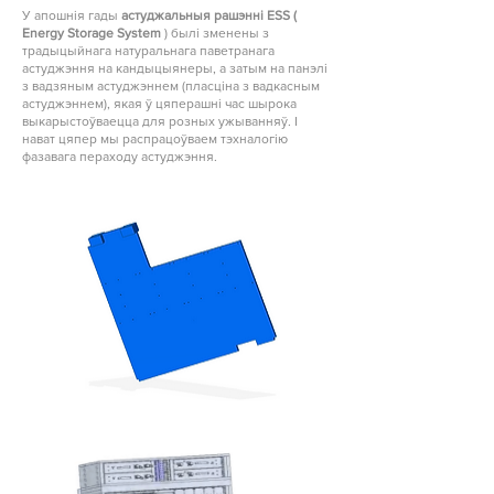
У апошнія гады
астуджальныя рашэнні ESS (
Energy Storage System
) былі зменены з
традыцыйнага натуральнага паветранага
астуджэння на кандыцыянеры, а затым на панэлі
з вадзяным астуджэннем (пласціна з вадкасным
астуджэннем), якая ў цяперашні час шырока
выкарыстоўваецца для розных ужыванняў. І
нават цяпер мы распрацоўваем тэхналогію
фазавага пераходу астуджэння.