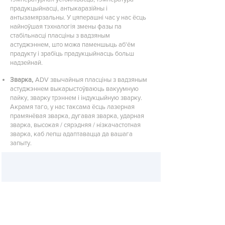
прадукцыйнасці, антыкаразійны і
антызамярзальны. У цяперашні час у нас ёсць
найноўшая тэхналогія змены фазы па
стабільнасці пласціны з вадзяным
астуджэннем, што можа паменшыць аб'ём
прадукту і зрабіць прадукцыйнасць больш
надзейнай.
Зварка,
ADV звычайныя пласціны з вадзяным
астуджэннем выкарыстоўваюць вакуумную
пайку, зварку трэннем і індукцыйную зварку.
Акрамя таго, у нас таксама ёсць лазерная
прамянёвая зварка, дугавая зварка, ударная
зварка, высокая / сярэдняя / нізкачастотная
зварка, каб лепш адаптавацца да вашага
запыту.
Durability
ADV
Cooling Solutions achieves 100% quality
inspection before delivery, with design for